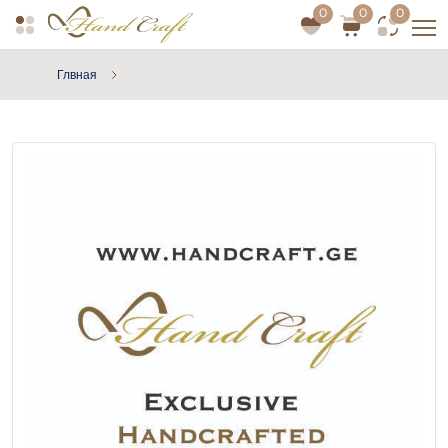
0
0
0
Глвная