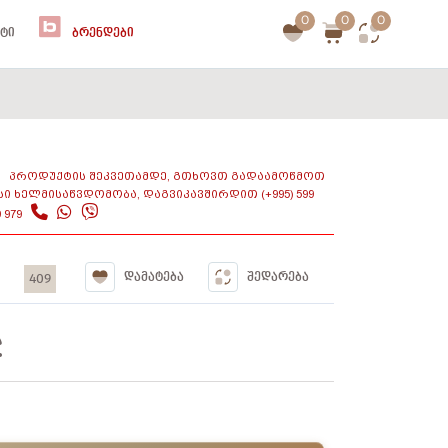
0
0
0
ᲢᲘ
ᲑᲠᲔᲜᲓᲔᲑᲘ
ᲞᲠᲝᲓᲣᲥᲢᲘᲡ ᲨᲔᲙᲕᲔᲗᲐᲛᲓᲔ, ᲒᲗᲮᲝᲕᲗ ᲒᲐᲓᲐᲐᲛᲝᲬᲛᲝᲗ
ᲡᲘ ᲮᲔᲚᲛᲘᲡᲐᲬᲕᲓᲝᲛᲝᲑᲐ, ᲓᲐᲒᲕᲘᲙᲐᲕᲨᲘᲠᲓᲘᲗ (+995) 599
9 979
409
ᲓᲐᲛᲐᲢᲔᲑᲐ
ᲨᲔᲓᲐᲠᲔᲑᲐ