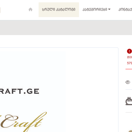
ᲡᲠᲣᲚᲘ ᲙᲐᲢᲐᲚᲝᲒᲘ
ᲙᲐᲢᲔᲒᲝᲠᲘᲔᲑᲘ
ᲙᲝᲜᲢᲐᲥ
ᲛᲘ
57