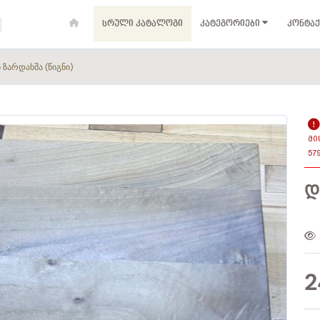
ᲡᲠᲣᲚᲘ ᲙᲐᲢᲐᲚᲝᲒᲘ
ᲙᲐᲢᲔᲒᲝᲠᲘᲔᲑᲘ
ᲙᲝᲜᲢᲐᲥ
 ზარდახშა (წიგნი)
ᲛᲘ
57
Დ