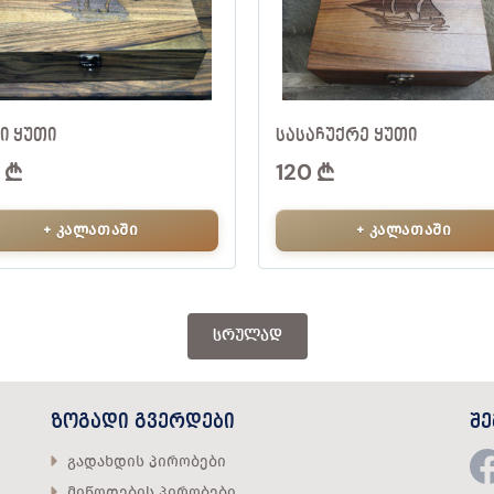
Ი ᲧᲣᲗᲘ
ᲡᲐᲡᲐᲩᲣᲥᲠᲔ ᲧᲣᲗᲘ
0
120
+ კალათაში
+ კალათაში
ᲡᲠᲣᲚᲐᲓ
ᲖᲝᲒᲐᲓᲘ ᲒᲕᲔᲠᲓᲔᲑᲘ
Შ
გადახდის პირობები
მიწოდების პირობები