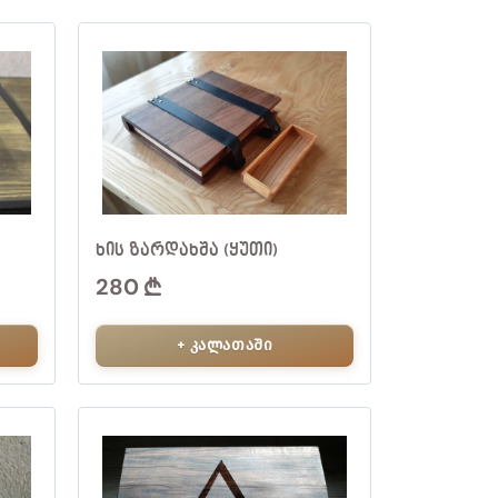
ᲮᲘᲡ ᲖᲐᲠᲓᲐᲮᲨᲐ (ᲧᲣᲗᲘ)
280
+ კალათაში