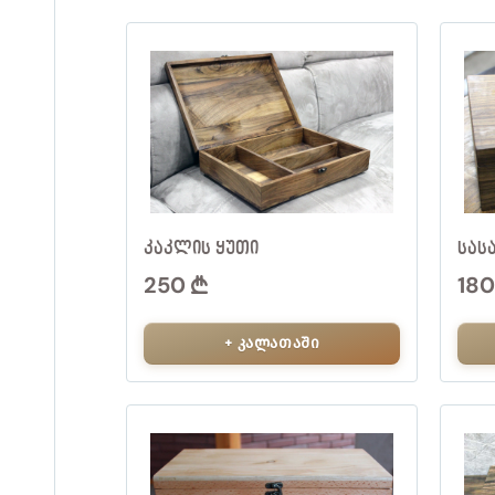
ᲙᲐᲙᲚᲘᲡ ᲧᲣᲗᲘ
ᲡᲐᲡ
250
18
+ კალათაში