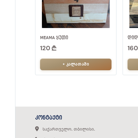
MEAMA ᲧᲣᲗᲘ
ᲓᲘᲓ
120
16
+ კალათაში
ᲙᲝᲜᲢᲐᲥᲢᲘ
საქართველო. თბილისი.