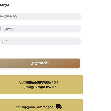
სალა
კაკლის ხე
წიფელა
მუხა
+ კალათაში
ᲮᲔᲚᲛᲘᲡᲐᲬᲕᲓᲝᲛᲘᲐ [ 3 ]
პროდ. კოდი 857117
მიწოდების პირობები