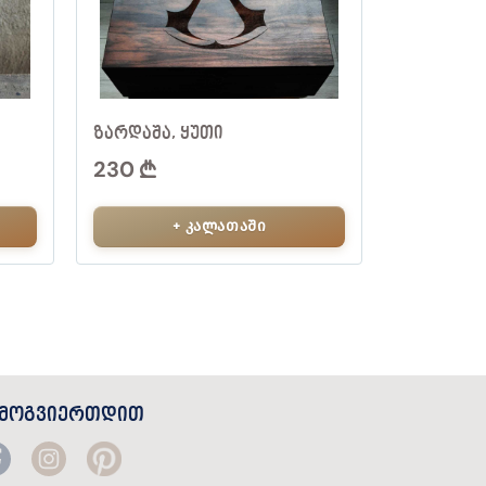
ᲖᲐᲠᲓᲐᲨᲐ, ᲧᲣᲗᲘ
230
+ კალათაში
ᲔᲛᲝᲒᲕᲘᲔᲠᲗᲓᲘᲗ