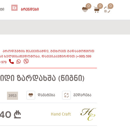
0
0
0
ᲢᲘ
ᲑᲠᲔᲜᲓᲔᲑᲘ
ᲞᲠᲝᲓᲣᲥᲢᲘᲡ ᲨᲔᲙᲕᲔᲗᲐᲛᲓᲔ, ᲒᲗᲮᲝᲕᲗ ᲒᲐᲓᲐᲐᲛᲝᲬᲛᲝᲗ
ᲡᲘ ᲮᲔᲚᲛᲘᲡᲐᲬᲕᲓᲝᲛᲝᲑᲐ, ᲓᲐᲒᲕᲘᲙᲐᲕᲨᲘᲠᲓᲘᲗ (+995) 599
9 979
ᲘᲓᲘ ᲖᲐᲠᲓᲐᲮᲨᲐ (ᲬᲘᲒᲜᲘ)
3953
ᲓᲐᲛᲐᲢᲔᲑᲐ
ᲨᲔᲓᲐᲠᲔᲑᲐ
240
Hand Craft