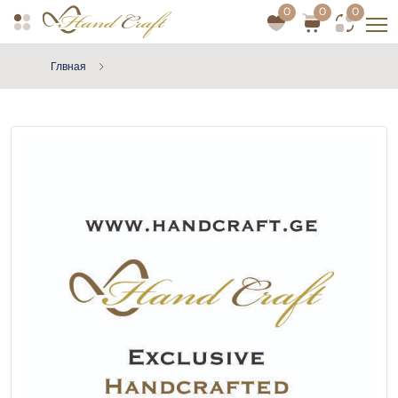
0
0
0
Глвная