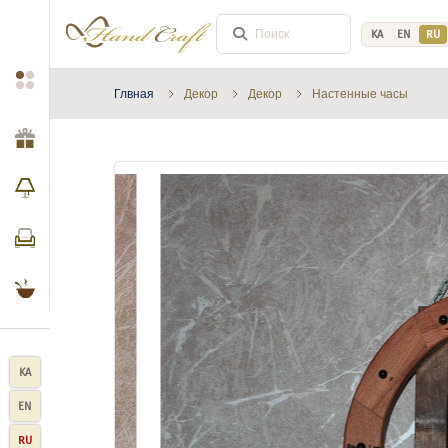
KA
EN
RU
Глвная
Декор
Декор
Настенные часы
KA
EN
RU