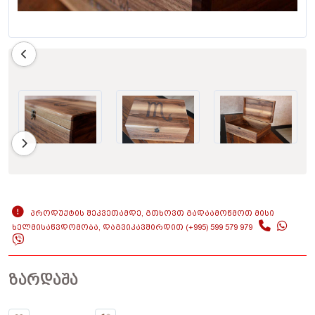
ᲞᲠᲝᲓᲣᲥᲢᲘᲡ ᲨᲔᲙᲕᲔᲗᲐᲛᲓᲔ, ᲒᲗᲮᲝᲕᲗ ᲒᲐᲓᲐᲐᲛᲝᲬᲛᲝᲗ ᲛᲘᲡᲘ
ᲮᲔᲚᲛᲘᲡᲐᲬᲕᲓᲝᲛᲝᲑᲐ, ᲓᲐᲒᲕᲘᲙᲐᲕᲨᲘᲠᲓᲘᲗ (+995) 599 579 979
ᲖᲐᲠᲓᲐᲨᲐ