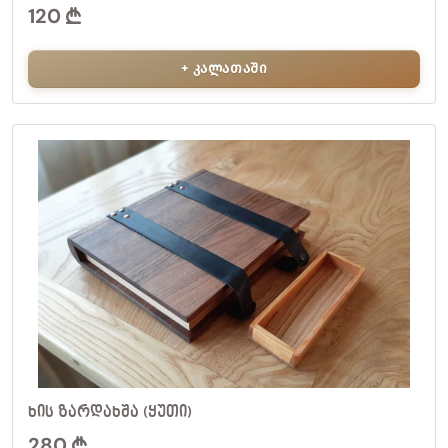
120
+ კალათაში
ᲮᲘᲡ ᲖᲐᲠᲓᲐᲮᲨᲐ (ᲧᲣᲗᲘ)
280