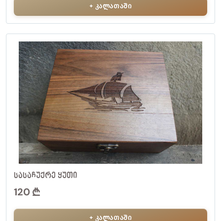
+ კალათაში
ᲡᲐᲡᲐᲩᲣᲥᲠᲔ ᲧᲣᲗᲘ
120
+ კალათაში