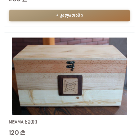
+ კალათაში
MEAMA ᲧᲣᲗᲘ
120