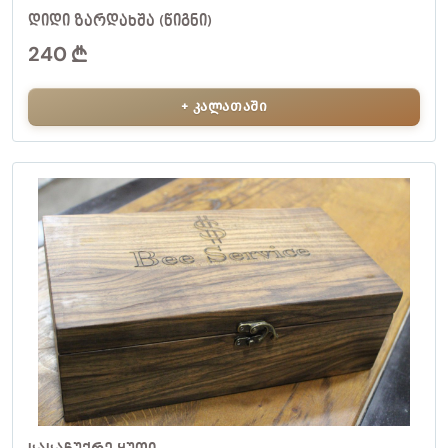
ᲓᲘᲓᲘ ᲖᲐᲠᲓᲐᲮᲨᲐ (ᲬᲘᲒᲜᲘ)
240
+ კალათაში