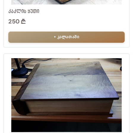
ᲙᲐᲙᲚᲘᲡ ᲧᲣᲗᲘ
250
+ კალათაში