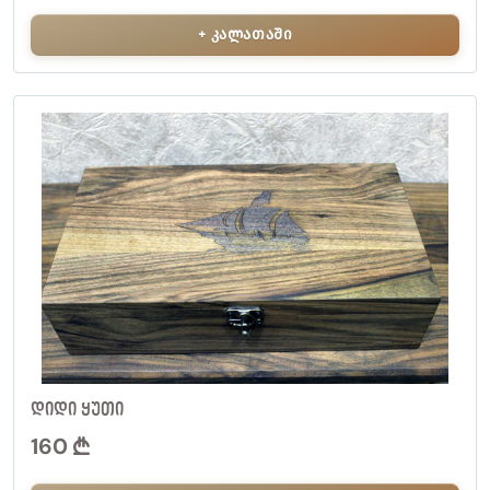
+ კალათაში
ᲓᲘᲓᲘ ᲧᲣᲗᲘ
160