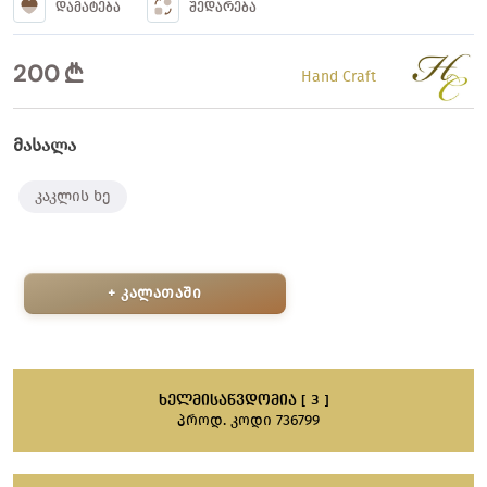
ᲓᲐᲛᲐᲢᲔᲑᲐ
ᲨᲔᲓᲐᲠᲔᲑᲐ
200
Hand Craft
მასალა
კაკლის ხე
+ კალათაში
ᲮᲔᲚᲛᲘᲡᲐᲬᲕᲓᲝᲛᲘᲐ [ 3 ]
პროდ. კოდი 736799