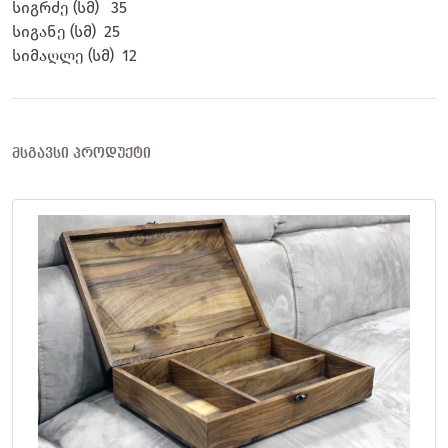
სიგრძე (სმ) 35
სიგანე (სმ) 25
სიმაღლე (სმ) 12
ᲛᲡᲒᲐᲕᲡᲘ ᲞᲠᲝᲓᲣᲥᲢᲘ