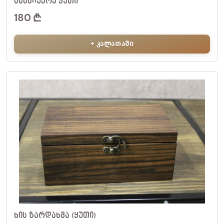
ᲡᲐᲡᲐᲩᲣᲥᲠᲔ ᲧᲣᲗᲘ
180
+ კალათაში
ᲮᲘᲡ ᲖᲐᲠᲓᲐᲮᲨᲐ (ᲧᲣᲗᲘ)