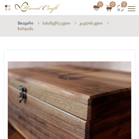
0
0
0
მთავარი
სასაჩუქრე ყუთი
კაკლის ყუთი
ზარდაშა