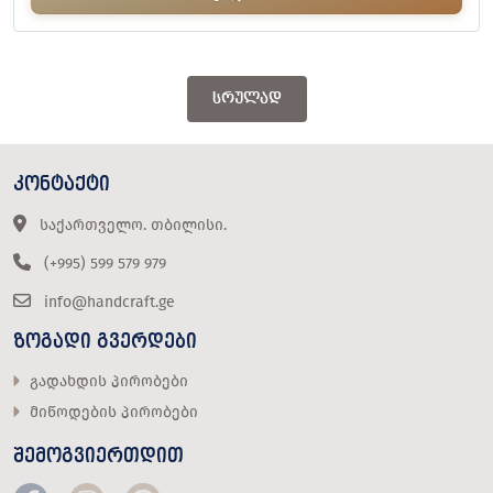
ᲡᲠᲣᲚᲐᲓ
ᲙᲝᲜᲢᲐᲥᲢᲘ
საქართველო. თბილისი.
(+995) 599 579 979
info@handcraft.ge
ᲖᲝᲒᲐᲓᲘ ᲒᲕᲔᲠᲓᲔᲑᲘ
გადახდის პირობები
მიწოდების პირობები
ᲨᲔᲛᲝᲒᲕᲘᲔᲠᲗᲓᲘᲗ