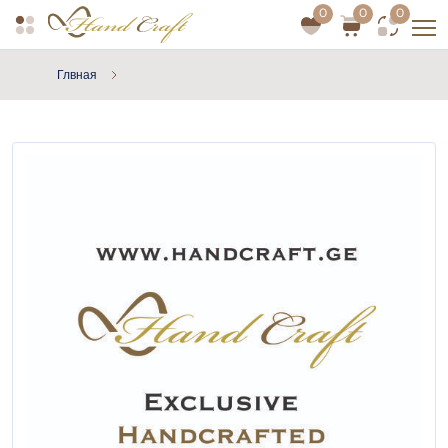
0
0
0
Глвная