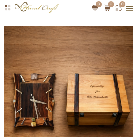
0
0
0