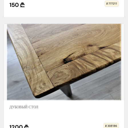
150
# 777211
ДУБОВЫЙ СТОЛ
1200
# 308186