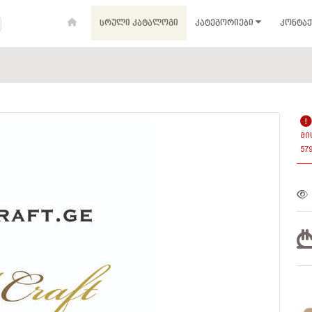
ᲡᲠᲣᲚᲘ ᲙᲐᲢᲐᲚᲝᲒᲘ
ᲙᲐᲢᲔᲒᲝᲠᲘᲔᲑᲘ
ᲙᲝᲜᲢᲐᲥ
ᲛᲘ
57