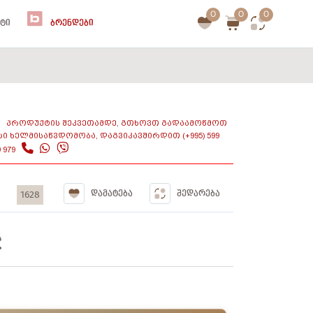
0
0
0
ᲢᲘ
ᲑᲠᲔᲜᲓᲔᲑᲘ
ᲞᲠᲝᲓᲣᲥᲢᲘᲡ ᲨᲔᲙᲕᲔᲗᲐᲛᲓᲔ, ᲒᲗᲮᲝᲕᲗ ᲒᲐᲓᲐᲐᲛᲝᲬᲛᲝᲗ
ᲡᲘ ᲮᲔᲚᲛᲘᲡᲐᲬᲕᲓᲝᲛᲝᲑᲐ, ᲓᲐᲒᲕᲘᲙᲐᲕᲨᲘᲠᲓᲘᲗ (+995) 599
9 979
1628
ᲓᲐᲛᲐᲢᲔᲑᲐ
ᲨᲔᲓᲐᲠᲔᲑᲐ