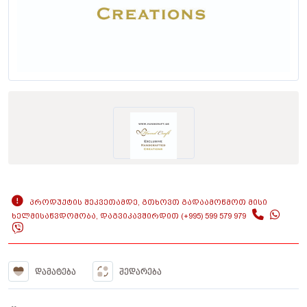
ᲞᲠᲝᲓᲣᲥᲢᲘᲡ ᲨᲔᲙᲕᲔᲗᲐᲛᲓᲔ, ᲒᲗᲮᲝᲕᲗ ᲒᲐᲓᲐᲐᲛᲝᲬᲛᲝᲗ ᲛᲘᲡᲘ
ᲮᲔᲚᲛᲘᲡᲐᲬᲕᲓᲝᲛᲝᲑᲐ, ᲓᲐᲒᲕᲘᲙᲐᲕᲨᲘᲠᲓᲘᲗ (+995) 599 579 979
ᲓᲐᲛᲐᲢᲔᲑᲐ
ᲨᲔᲓᲐᲠᲔᲑᲐ