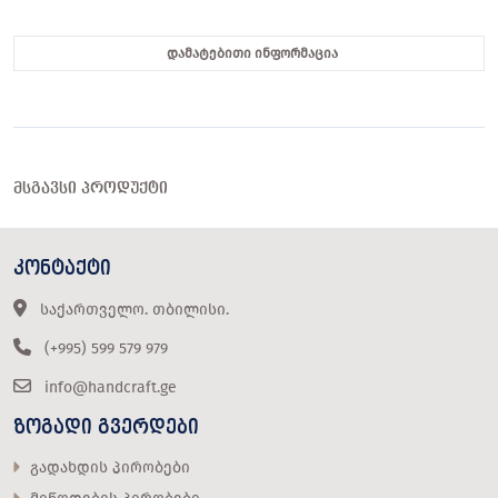
დამატებითი ინფორმაცია
ᲛᲡᲒᲐᲕᲡᲘ ᲞᲠᲝᲓᲣᲥᲢᲘ
ᲙᲝᲜᲢᲐᲥᲢᲘ
საქართველო. თბილისი.
(+995) 599 579 979
info@handcraft.ge
ᲖᲝᲒᲐᲓᲘ ᲒᲕᲔᲠᲓᲔᲑᲘ
გადახდის პირობები