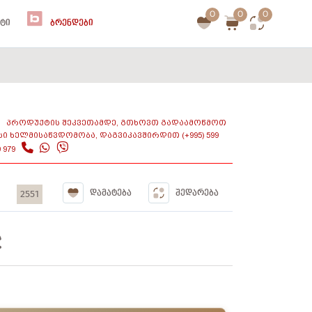
0
0
0
ᲢᲘ
ᲑᲠᲔᲜᲓᲔᲑᲘ
ᲞᲠᲝᲓᲣᲥᲢᲘᲡ ᲨᲔᲙᲕᲔᲗᲐᲛᲓᲔ, ᲒᲗᲮᲝᲕᲗ ᲒᲐᲓᲐᲐᲛᲝᲬᲛᲝᲗ
ᲡᲘ ᲮᲔᲚᲛᲘᲡᲐᲬᲕᲓᲝᲛᲝᲑᲐ, ᲓᲐᲒᲕᲘᲙᲐᲕᲨᲘᲠᲓᲘᲗ (+995) 599
9 979
2551
ᲓᲐᲛᲐᲢᲔᲑᲐ
ᲨᲔᲓᲐᲠᲔᲑᲐ