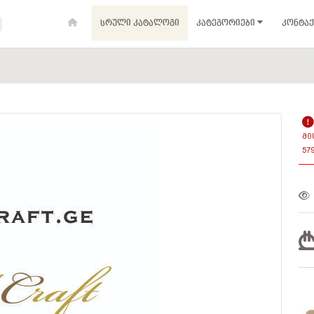
ᲡᲠᲣᲚᲘ ᲙᲐᲢᲐᲚᲝᲒᲘ
ᲙᲐᲢᲔᲒᲝᲠᲘᲔᲑᲘ
ᲙᲝᲜᲢᲐᲥ
ᲛᲘ
57