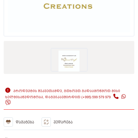
ᲞᲠᲝᲓᲣᲥᲢᲘᲡ ᲨᲔᲙᲕᲔᲗᲐᲛᲓᲔ, ᲒᲗᲮᲝᲕᲗ ᲒᲐᲓᲐᲐᲛᲝᲬᲛᲝᲗ ᲛᲘᲡᲘ
ᲮᲔᲚᲛᲘᲡᲐᲬᲕᲓᲝᲛᲝᲑᲐ, ᲓᲐᲒᲕᲘᲙᲐᲕᲨᲘᲠᲓᲘᲗ (+995) 599 579 979
ᲓᲐᲛᲐᲢᲔᲑᲐ
ᲨᲔᲓᲐᲠᲔᲑᲐ