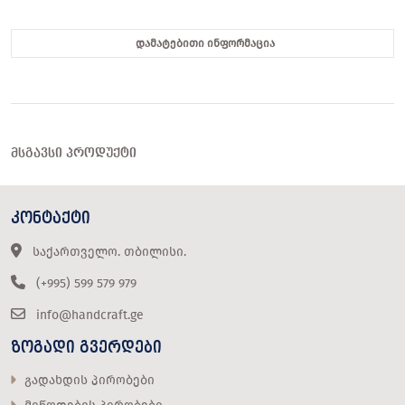
დამატებითი ინფორმაცია
ᲛᲡᲒᲐᲕᲡᲘ ᲞᲠᲝᲓᲣᲥᲢᲘ
ᲙᲝᲜᲢᲐᲥᲢᲘ
საქართველო. თბილისი.
(+995) 599 579 979
info@handcraft.ge
ᲖᲝᲒᲐᲓᲘ ᲒᲕᲔᲠᲓᲔᲑᲘ
გადახდის პირობები